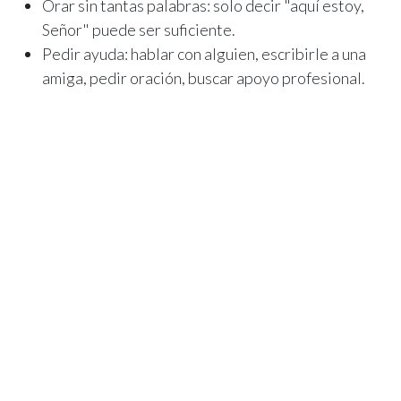
Orar sin tantas palabras: solo decir "aquí estoy,
Señor" puede ser suficiente.
Pedir ayuda: hablar con alguien, escribirle a una
amiga, pedir oración, buscar apoyo profesional.
No estamos hechas para cargar todo solas.
Repetir verdades, aunque cueste creerlas: "Dios
está conmigo", "esto pasará", "soy amada aún en mi
debilidad".
Fe en días difíciles: eso también es
restauración
Si hoy te sientes desconectada, desgastada,
confundida... quiero decirte algo que también me
estoy diciendo a mí misma: tu fe no ha fallado solo
porque te cuesta sentirla.